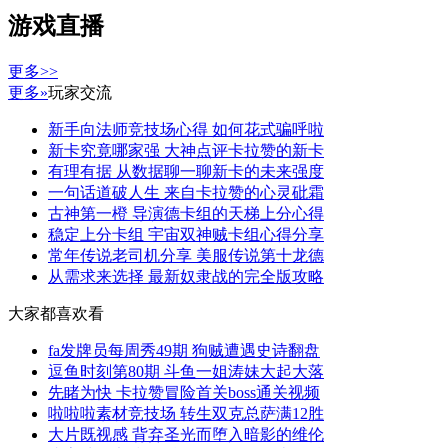
游戏直播
更多>>
更多»
玩家交流
新手向法师竞技场心得 如何花式骗呼啦
新卡究竟哪家强 大神点评卡拉赞的新卡
有理有据 从数据聊一聊新卡的未来强度
一句话道破人生 来自卡拉赞的心灵砒霜
古神第一橙 导演德卡组的天梯上分心得
稳定上分卡组 宇宙双神贼卡组心得分享
常年传说老司机分享 美服传说第十龙德
从需求来选择 最新奴隶战的完全版攻略
大家都喜欢看
fa发牌员每周秀49期 狗贼遭遇史诗翻盘
逗鱼时刻第80期 斗鱼一姐涛妹大起大落
先睹为快 卡拉赞冒险首关boss通关视频
啦啦啦素材竞技场 转生双克总萨满12胜
大片既视感 背弃圣光而堕入暗影的维伦