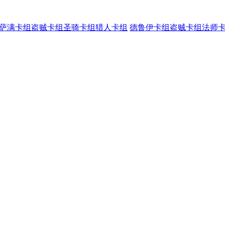
萨满卡组
盗贼卡组
圣骑卡组
猎人卡组
德鲁伊卡组
盗贼卡组
法师