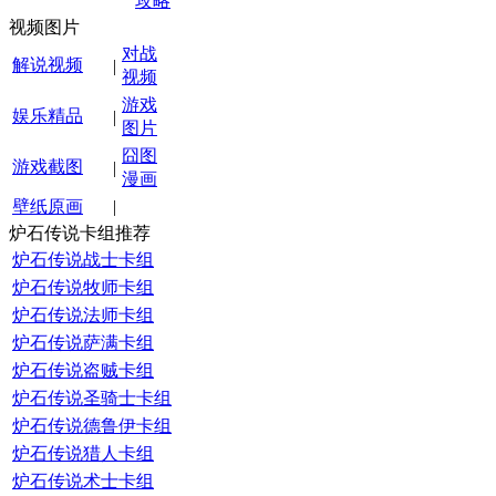
攻略
视频图片
对战
解说视频
|
视频
游戏
娱乐精品
|
图片
囧图
游戏截图
|
漫画
壁纸原画
|
炉石传说卡组推荐
炉石传说战士卡组
炉石传说牧师卡组
炉石传说法师卡组
炉石传说萨满卡组
炉石传说盗贼卡组
炉石传说圣骑士卡组
炉石传说德鲁伊卡组
炉石传说猎人卡组
炉石传说术士卡组