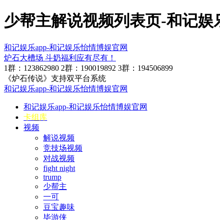
少帮主解说视频列表页-和记娱乐
和记娱乐app-和记娱乐怡情博娱官网
炉石大槽场 斗奶福利应有尽有！
1群：123862980
2群：190019892
3群：194506899
《炉石传说》支持双平台系统
和记娱乐app-和记娱乐怡情博娱官网
和记娱乐app-和记娱乐怡情博娱官网
卡组库
视频
解说视频
竞技场视频
对战视频
fight night
trump
少帮主
一可
豆宝趣味
毕游侠