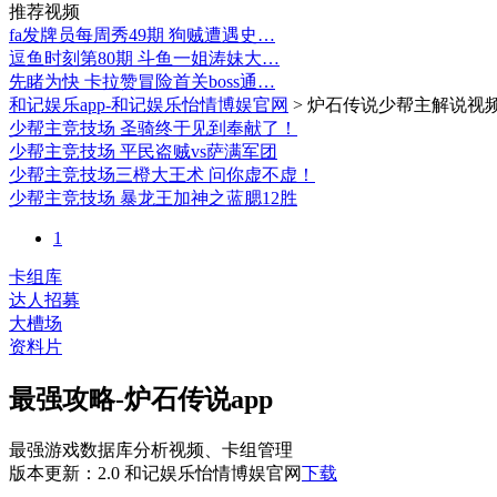
推荐视频
fa发牌员每周秀49期 狗贼遭遇史…
逗鱼时刻第80期 斗鱼一姐涛妹大…
先睹为快 卡拉赞冒险首关boss通…
和记娱乐app-和记娱乐怡情博娱官网
>
炉石传说少帮主解说视
少帮主竞技场 圣骑终于见到奉献了！
少帮主竞技场 平民盗贼vs萨满军团
少帮主竞技场三橙大王术 问你虚不虚！
少帮主竞技场 暴龙王加神之蓝腮12胜
1
卡组库
达人招募
大槽场
资料片
最强攻略-炉石传说app
最强游戏数据库分析视频、卡组管理
版本更新：2.0 和记娱乐怡情博娱官网
下载