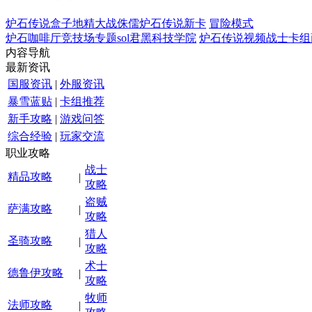
炉石传说盒子
地精大战侏儒
炉石传说新卡
冒险模式
炉石咖啡厅
竞技场专题
sol君
黑科技学院
炉石传说视频
战士卡组
内容导航
最新资讯
国服资讯
|
外服资讯
暴雪蓝贴
|
卡组推荐
新手攻略
|
游戏问答
综合经验
|
玩家交流
职业攻略
战士
精品攻略
|
攻略
盗贼
萨满攻略
|
攻略
猎人
圣骑攻略
|
攻略
术士
德鲁伊攻略
|
攻略
牧师
法师攻略
|