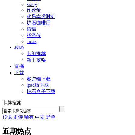
xiaoy
作死帝
欢乐幸运时刻
炉石咖啡厅
猫猫
毕游侠
amaz
攻略
卡组推荐
新手攻略
直播
下载
客户端下载
ipad版下载
炉石盒子下载
卡牌搜索
传说
史诗
稀有
中立
野兽
近期热点