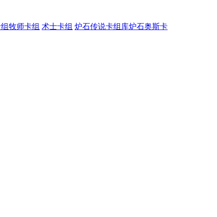
卡组
牧师卡组
术士卡组
炉石传说卡组库
炉石奥斯卡