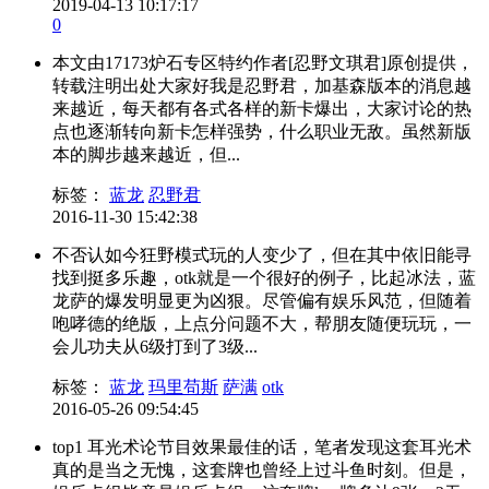
2019-04-13 10:17:17
0
本文由17173炉石专区特约作者[忍野文琪君]原创提供，
转载注明出处大家好我是忍野君，加基森版本的消息越
来越近，每天都有各式各样的新卡爆出，大家讨论的热
点也逐渐转向新卡怎样强势，什么职业无敌。虽然新版
本的脚步越来越近，但...
标签：
蓝龙
忍野君
2016-11-30 15:42:38
不否认如今狂野模式玩的人变少了，但在其中依旧能寻
找到挺多乐趣，otk就是一个很好的例子，比起冰法，蓝
龙萨的爆发明显更为凶狠。尽管偏有娱乐风范，但随着
咆哮德的绝版，上点分问题不大，帮朋友随便玩玩，一
会儿功夫从6级打到了3级...
标签：
蓝龙
玛里苟斯
萨满
otk
2016-05-26 09:54:45
top1 耳光术论节目效果最佳的话，笔者发现这套耳光术
真的是当之无愧，这套牌也曾经上过斗鱼时刻。但是，