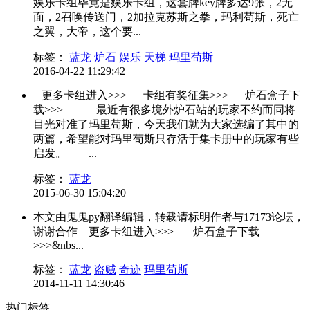
娱乐卡组毕竟是娱乐卡组，这套牌key牌多达9张，2无
面，2召唤传送门，2加拉克苏斯之拳，玛利苟斯，死亡
之翼，大帝，这个要...
标签：
蓝龙
炉石
娱乐
天梯
玛里苟斯
2016-04-22 11:29:42
更多卡组进入>>> 卡组有奖征集>>> 炉石盒子下
载>>> 最近有很多境外炉石站的玩家不约而同将
目光对准了玛里苟斯，今天我们就为大家选编了其中的
两篇，希望能对玛里苟斯只存活于集卡册中的玩家有些
启发。 ...
标签：
蓝龙
2015-06-30 15:04:20
本文由鬼鬼py翻译编辑，转载请标明作者与17173论坛，
谢谢合作 更多卡组进入>>> 炉石盒子下载
>>>&nbs...
标签：
蓝龙
盗贼
奇迹
玛里苟斯
2014-11-11 14:30:46
热门标签