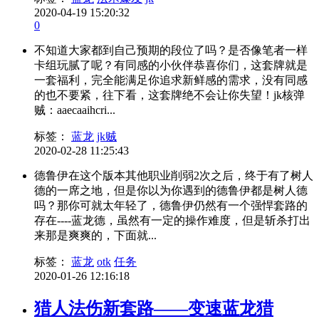
2020-04-19 15:20:32
0
不知道大家都到自己预期的段位了吗？是否像笔者一样
卡组玩腻了呢？有同感的小伙伴恭喜你们，这套牌就是
一套福利，完全能满足你追求新鲜感的需求，没有同感
的也不要紧，往下看，这套牌绝不会让你失望！jk核弹
贼：aaecaaihcri...
标签：
蓝龙
jk贼
2020-02-28 11:25:43
德鲁伊在这个版本其他职业削弱2次之后，终于有了树人
德的一席之地，但是你以为你遇到的德鲁伊都是树人德
吗？那你可就太年轻了，德鲁伊仍然有一个强悍套路的
存在----蓝龙德，虽然有一定的操作难度，但是斩杀打出
来那是爽爽的，下面就...
标签：
蓝龙
otk
任务
2020-01-26 12:16:18
猎人法伤新套路——变速蓝龙猎