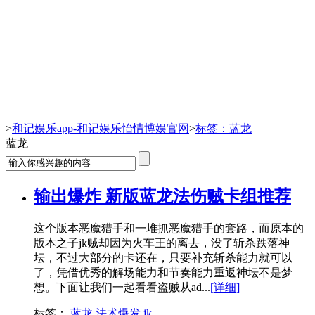
蓝龙-和记娱乐app
>
和记娱乐app-和记娱乐怡情博娱官网
>
标签：蓝龙
蓝龙
输出爆炸 新版蓝龙法伤贼卡组推荐
这个版本恶魔猎手和一堆抓恶魔猎手的套路，而原本的
版本之子jk贼却因为火车王的离去，没了斩杀跌落神
坛，不过大部分的卡还在，只要补充斩杀能力就可以
了，凭借优秀的解场能力和节奏能力重返神坛不是梦
想。下面让我们一起看看盗贼从ad...
[详细]
标签：
蓝龙
法术爆发
jk