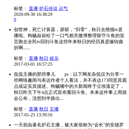
标签：
直播
炉石传说
运气
2020-09-30 16:38:29
0
创世神，死亡计算器，尿斩，“归零”，秋日去熊猫tv直
播啦。狗贼叔叔松了一口气相关微博整理留守斗鱼的宣
言跑去全民tv回到斗鱼这些年来秋日的经历真是辗转曲
折啊......
标签：
直播
秋日
娱乐
2017-03-01 16:57:25
侃侃主播的那些事儿 ps：以下网友杂侃仅为分享一
些网络趣闻与表达作者个人看法，并不表达173同意其观
点或证实其描述。狗贼嘴中的大新闻终于尘埃落定了，
秋日昨天下午4点正式宣布重回斗鱼。本来这件事上周就
会公布，没想到半路出...
标签：
直播
秋日
主播
2017-01-25 13:39:16
一天前由著名炉石主播，被大家俗称为“会长”的安德罗