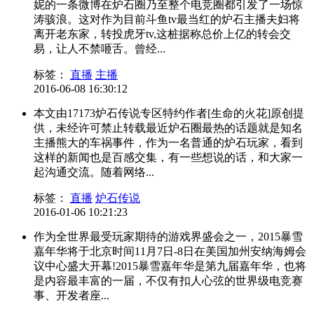
妮的一条微博在炉石圈乃至整个电竞圈都引发了一场惊
涛骇浪。这对作为目前斗鱼tv最当红的炉石主播夫妇将
离开老东家，转投虎牙tv,这桩据称总价上亿的转会交
易，让人不禁咂舌。曾经...
标签：
直播
主播
2016-06-08 16:30:12
本文由17173炉石传说专区特约作者[生命的火花]原创提
供，未经许可禁止转载最近炉石圈最热的话题就是知名
主播熊大的车祸事件，作为一名普通的炉石玩家，看到
这样的新闻也是百感交集，有一些想说的话，和大家一
起沟通交流。随着网络...
标签：
直播
炉石传说
2016-01-06 10:21:23
作为全世界最受玩家期待的游戏界盛会之一，2015暴雪
嘉年华将于北京时间11月7日-8日在美国加州安纳海姆会
议中心盛大开幕!2015暴雪嘉年华是第九届嘉年华，也将
是内容最丰富的一届，不仅有扣人心弦的世界级电竞赛
事、开发者座...