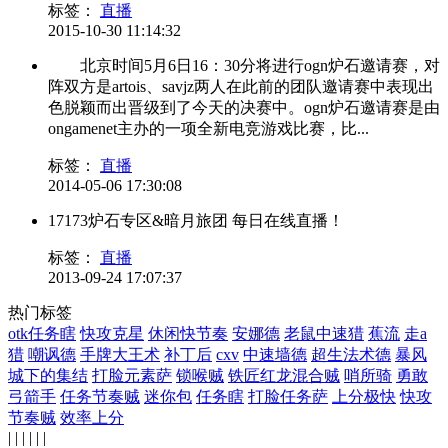
标签：
直播
2015-10-30 11:14:32
北京时间5月6日16：30分将进行ogn炉石邀请赛，对
阵双方是artois、savjz两人在此前的团队邀请赛中表现出
色脱颖而出晋级到了今天的决赛中。ogn炉石邀请赛是由
ongamenet主办的一项全新电竞游戏比赛，比...
标签：
直播
2014-05-06 17:30:08
17173炉石专区&暗月旅团 每日在线直播！
标签：
直播
2013-09-24 17:07:37
热门标签
otk任务瞎
快攻克星
休闲快节奏
安娜德
老鼠中速猎
蕉流
走a
猎
嘲讽德
手牌大王术
补丁后
cxv
中速墙德
超生法术德
暴风
城下的集结
打脸元素萨
锁喉贼
铁匠红龙混合贼
哨所骑
勇敢
弓箭手
任务节奏贼
迷你包
任务瞎
打脸任务萨
上分极快
快攻
节奏贼
效率上分
| | | | | |