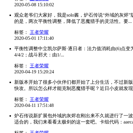
2020-05-08 15:10:02
观众老爷们大家好，我是solo酱，炉石传说“外域的灰
的是，两次平衡性调整，降低了恶魔猎手的灵活性。要...
标签：
王者荣耀
2020-05-01 17:11:40
平衡性调整中立凯尔萨斯·逐日者：法力值消耗由(6)点变为(7
4/4/2；战斗邪犬：由1/...
标签：
王者荣耀
2020-04-19 15:20:24
新版本开始了很多小伙伴们都开始了上分生活，不过新版
快攻。所以怎么样才能克制恶魔猎手呢？近日小皮就发现了
标签：
王者荣耀
2020-04-11 17:51:48
炉石传说新扩展包外域的灰烬在刚出来不久就进行了一波
适合的，我们来看看太极剑的这一套吧。卡组代码：aaecazv
标签：
王者荣耀