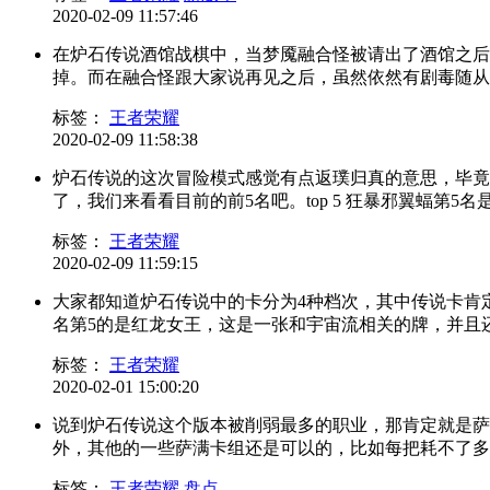
2020-02-09 11:57:46
在炉石传说酒馆战棋中，当梦魇融合怪被请出了酒馆之后
掉。而在融合怪跟大家说再见之后，虽然依然有剧毒随从存
标签：
王者荣耀
2020-02-09 11:58:38
炉石传说的这次冒险模式感觉有点返璞归真的意思，毕竟
了，我们来看看目前的前5名吧。top 5 狂暴邪翼蝠第5名是狂
标签：
王者荣耀
2020-02-09 11:59:15
大家都知道炉石传说中的卡分为4种档次，其中传说卡肯定
名第5的是红龙女王，这是一张和宇宙流相关的牌，并且还拥
标签：
王者荣耀
2020-02-01 15:00:20
说到炉石传说这个版本被削弱最多的职业，那肯定就是萨
外，其他的一些萨满卡组还是可以的，比如每把耗不了多少
标签：
王者荣耀
盘点