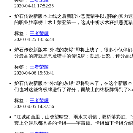
2020-04-11 17:52:25
炉石传说新版本上线之后新职业恶魔猎手以超强的实力速
的职业胜率榜上术士荣登第一，这其中祈求术狂抓恶魔猎手
标签：
王者荣耀
2020-04-25 13:56:44
炉石传说新版本“外域的灰烬”即将上线了，很多小伙伴
分最高的牌就是恶魔猎手的传说牌：凯恩·日怒，评分高达9.4
标签：
王者荣耀
2020-04-06 15:53:41
炉石传说新版本“外域的灰烬”即将到来了，在这个新版
们也对这些终极牌进行了评分，而战士的终极牌得到了8.4的
标签：
王者荣耀
2020-04-05 14:37:56
"江城如画里，山晓望晴空。雨水夹明镜，双桥落彩虹。
套上分娱乐都具备的卡组——宇宙贼。卡组如下卡组介绍简