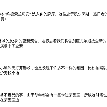
 亡语：将 “终极索兰莉安” 洗入你的牌库。这位忠于凯尔萨斯・逐
...
外域的灰烬"的更新预告。这标志着我们将告别巨龙年迎接全新
带来了全新...
小编昨天打开游戏，也是发现了许多不一样的氛围，比如按照以
旁找个地...
常不容易的事，由于每年都会有一些卡进荣誉室，所以这时候也
荣誉室边...