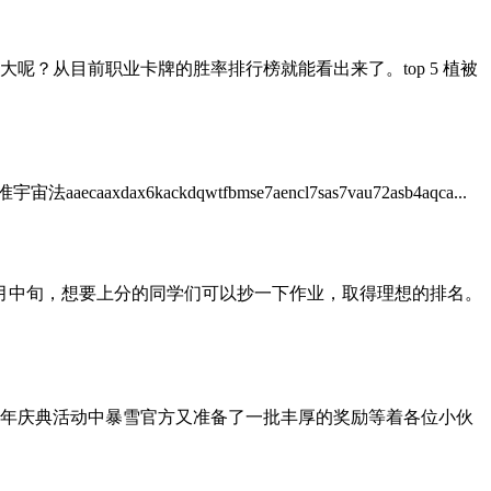
？从目前职业卡牌的胜率排行榜就能看出来了。top 5 植被
kackdqwtfbmse7aencl7sas7vau72asb4aqca...
组；恰逢3月中旬，想要上分的同学们可以抄一下作业，取得理想的排名。
年庆典活动中暴雪官方又准备了一批丰厚的奖励等着各位小伙