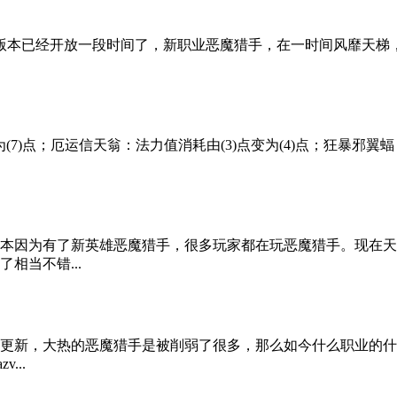
烬”版本已经开放一段时间了，新职业恶魔猎手，在一时间风靡天梯
)点；厄运信天翁：法力值消耗由(3)点变为(4)点；狂暴邪翼蝠：由4
本因为有了新英雄恶魔猎手，很多玩家都在玩恶魔猎手。现在天
相当不错...
更新，大热的恶魔猎手是被削弱了很多，那么如今什么职业的什
...