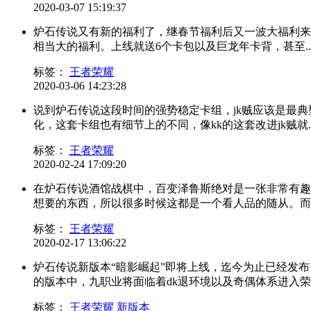
2020-03-07 15:19:37
炉石传说又有新的福利了，继春节福利后又一波大福利来了
相当大的福利。上线就送6个卡包以及巨龙年卡背，甚至..
标签：
王者荣耀
2020-03-06 14:23:28
说到炉石传说这段时间的强势稳定卡组，jk贼应该是最
化，这套卡组也有细节上的不同，像kk的这套改进jk贼就..
标签：
王者荣耀
2020-02-24 17:09:20
在炉石传说酒馆战棋中，百变泽鲁斯绝对是一张非常有趣
想要的东西，所以很多时候这都是一个看人品的随从。而瓦
标签：
王者荣耀
2020-02-17 13:06:22
炉石传说新版本“暗影崛起”即将上线，迄今为止已经发
的版本中，九职业将面临着dk退环境以及奇偶体系进入荣耀
标签：
王者荣耀
新版本