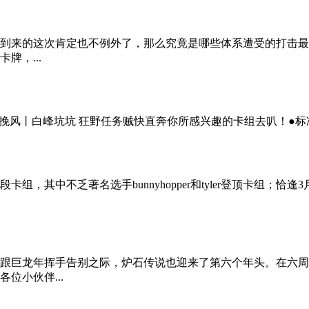
来的这次肯定也不例外了，那么究竟是哪些体系遭受的打击最大呢
牌，...
白峰坑坑 狂野任务贼快直奔你所感兴趣的卡组去叭！●标准宇宙法aaecaaxdax6
分段卡组，其中不乏著名选手bunnyhopper和tyler登顶卡
跟巨龙年挥手告别之际，炉石传说也迎来了第六个年头。在六周
位小伙伴...