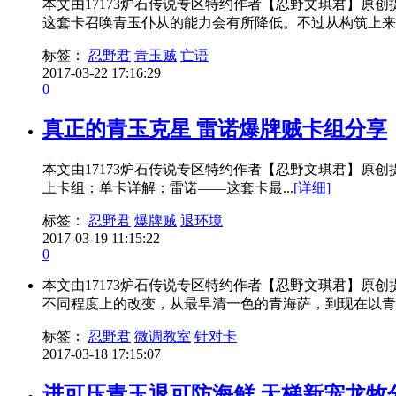
本文由17173炉石传说专区特约作者【忍野文琪君】
这套卡召唤青玉仆从的能力会有所降低。不过从构筑上来看，
标签：
忍野君
青玉贼
亡语
2017-03-22 17:16:29
0
真正的青玉克星 雷诺爆牌贼卡组分享
本文由17173炉石传说专区特约作者【忍野文琪君】
上卡组：单卡详解：雷诺——这套卡最...
[详细]
标签：
忍野君
爆牌贼
退环境
2017-03-19 11:15:22
0
本文由17173炉石传说专区特约作者【忍野文琪君】
不同程度上的改变，从最早清一色的青海萨，到现在以青玉萨
标签：
忍野君
微调教室
针对卡
2017-03-18 17:15:07
进可压青玉退可防海鲜 天梯新宠龙牧