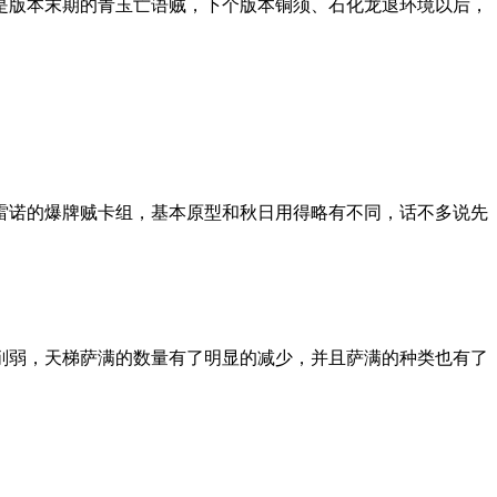
组是版本末期的青玉亡语贼，下个版本铜须、石化龙退环境以后，
带雷诺的爆牌贼卡组，基本原型和秋日用得略有不同，话不多说先
被削弱，天梯萨满的数量有了明显的减少，并且萨满的种类也有了