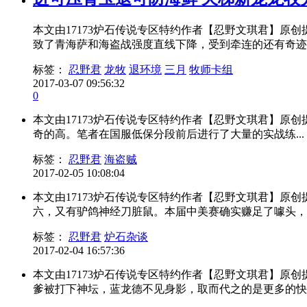
本文由17173炉石传说专区特约作者【忍野文琪君】原
致了青海萨和海盗战强度直线下降，受到牵连的还有奇迹贼
标签：
忍野君
龙牧
退环境
三月
牧师卡组
2017-03-07 09:56:32
0
本文由17173炉石传说专区特约作者【忍野文琪君】原
奇的高。笔者在国服低保分段前后进行了大量的实战练...
标签：
忍野君
海盗贼
2017-02-05 10:08:04
本文由17173炉石传说专区特约作者【忍野文琪君】
六，又有驴鸽神经刀脏鼠。本届中美赛确实赚足了噱头，场内
标签：
忍野君
炉石杂谈
2017-02-04 16:57:36
本文由17173炉石传说专区特约作者【忍野文琪君】
爹被打下神坛，蓝龙德不见身影，取而代之的是更多的快攻、