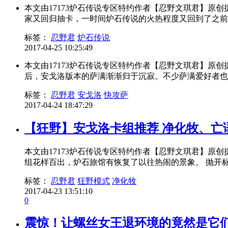
本文由17173炉石传说专区特约作者【忍野文琪君】原
家又回归抽卡，一时间炉石传说的火热程度又回到了之前的
标签：
忍野君
炉石传说
2017-04-25 10:25:49
本文由17173炉石传说专区特约作者【忍野文琪君】原
后，安戈洛版本的萨满渐渐归于沉寂。不少萨满爱好者也开
标签：
忍野君
安戈洛
快攻萨
2017-04-24 18:47:29
【狂野】安戈洛卡组推荐 净化牧、亡
本文由17173炉石传说专区特约作者【忍野文琪君】原
组花样百出，炉石旅馆有恢复了以往热闹的景象。 抛开标准
标签：
忍野君
狂野模式
净化牧
2017-04-23 13:51:10
0
震惊！让螺丝女王退环境的竟然是它