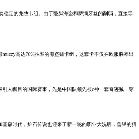
节奏稳定的龙牧卡组。由于蹩脚海盗和萨满牙签的削弱，直接导
uzzy高达76%胜率的海盗贼卡组，这套卡不仅在欧服胜率出
最引人瞩目的国际赛事，先是中国队领先被c神一套奇迹贼一穿
入加基森时代，炉石传说也迎来了新一轮的职业大洗牌，曾经的猎