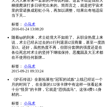
天为大家带来一套新的冲传说利器。这套卡组是我在天
梯摸爬滚打多日研究出来的。简而言之，就是把宇宙术
里的雷诺换成彩虹小马，再加以调整，结果出奇地适应
当下天...
标签：
小马术
2016-01-24 13:08:20
随着tgt的到来，术士处境大不如前了。从职业热度上来
说，术士已经从过去的t1行列退居t2没商量，甚至一度跌
至t3。还好，虽然热度不再，但部分套牌的强度还是在
各位死忠对术士的坚持下继续保持。恶魔园及大王术都
在不使用任何新牌...
标签：
小马术
2015-09-21 09:33:24
《炉石传说》全新拓展包“冠军的试炼”上线已经近一个
月的时间了， 在全新的132张卡牌中有这样一张看起来
十分“怪异”的卡牌，它就是“恐惧战马”。这张4费1-1身
材的...
标签：
小马术