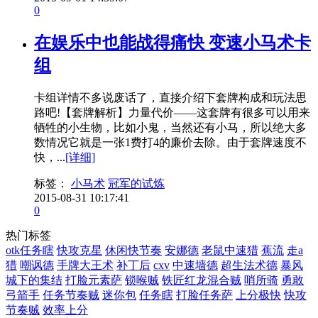
0
在娱乐中也能战得痛快 变速小马术卡
组
卡组详情不多说废话了，直接介绍下套牌构成和玩法思
路吧!【套牌解析】力量代价——这套牌有很多可以用来
牺牲的小生物，比如小鬼，当然还有小马，所以绝大多
数情况它就是一张1费打4的廉价去除。由于套牌速度不
快，...
[详细]
标签：
小马术
冠军的试炼
2015-08-31 10:17:41
0
热门标签
otk任务瞎
快攻克星
休闲快节奏
安娜德
老鼠中速猎
蕉流
走a
猎
嘲讽德
手牌大王术
补丁后
cxv
中速墙德
超生法术德
暴风
城下的集结
打脸元素萨
锁喉贼
铁匠红龙混合贼
哨所骑
勇敢
弓箭手
任务节奏贼
迷你包
任务瞎
打脸任务萨
上分极快
快攻
节奏贼
效率上分