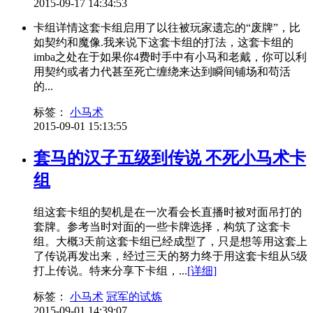
2015-09-17 14:34:53
卡组详情这套卡组启用了以往被玩家遗忘的“废牌”，比
如契约和魔像.我来说下这套卡组的打法，这套卡组的
imba之处在于如果你4费时手中有小马和老戴，你可以利
用契约或者力代甚至死亡缠绕来达到瞬间铺场和苟活
的...
标签：
小马术
2015-09-01 15:13:55
套马的汉子五级到传说 不死小马术卡
组
组这套卡组的契机是在一次看会长直播时被对面吊打的
套牌。参考当时对面的一些卡牌选择，构筑了这套卡
组。大概3天前这套卡组已经成型了，只是想等用这套上
了传说再发出来，经过三天的努力终于用这套卡组从5级
打上传说。特来分享下卡组，...
[详细]
标签：
小马术
冠军的试炼
2015-09-01 14:39:07