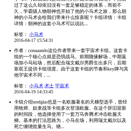
过了这么久却依旧没有一套足够稳定的体系，而前不
久，学霸级人物朝神也开始了他的小马术之旅，那么朝
神的小马术会给我们带来什么惊喜呢？卡组详情：卡组
详情：朝神的这套小马术可以说比...
标签：
小马术
2016-04-17 15:54:31
作者：conaaando这位作者带来一套宇宙术卡组。这套卡
组的一个核心点就是恐惧战马。前期随缘解场，中期返
场加小马站场，然后配合瑞文戴尔男爵生出多只，后期
靠双王提供卡组强度。由于这套卡组的节奏和key牌与其
他宇宙术不同，...
标签：
小马术
术士
宇宙术
2016-04-19 14:33:45
卡组介绍senfglas也是一名欧服著名的天梯型选手，曾经
用牧师、奴隶战等卡组多次登顶欧服。在这个辞旧迎新
的时间段，他选择使用了一套万马奔腾术冲击欧服天
梯。基本的打法思路为，小马在场，利用瑞文戴尔以及
死亡缠绕批量生马。牺...