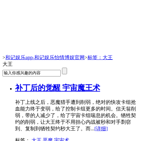
大王-和记娱乐app
>
和记娱乐app-和记娱乐怡情博娱官网
>
标签：大王
大王
补丁后的觉醒 宇宙魔王术
补丁上线之后，恶魔猎手遭到削弱，绝对的快攻卡组抢
血能力终于变弱，给了控制卡组更多的时间。信天翁削
弱，带的人减少了，给了宇宙卡组喘息的机会。牺牲契
约的削弱，让大王终于不用担心内战被秒和对手剽窃
到、复制到牺牲契约秒大王了。而...
[详细]
标签：
大王
恶魔
宇宙术