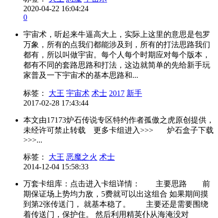
2020-04-22 16:04:24
0
宇宙术，听起来牛逼高大上，实际上这里的意思是包罗
万象，所有的点我们都能涉及到，所有的打法思路我们
都有，所以叫做宇宙。每个人每个时期应对每个版本，
都有不同的套路思路和打法，这边就简单的先给新手玩
家普及一下宇宙术的基本思路和...
标签：
大王
宇宙术
术士
2017
新手
2017-02-28 17:43:44
本文由17173炉石传说专区特约作者孤傲之虎原创提供，
未经许可禁止转载 更多卡组进入>>> 炉石盒子下载
>>>...
标签：
大王
恶魔之火
术士
2014-12-04 15:58:33
‍‍万套卡组库：点击进入卡组详情： 主要思路 前
期保证场上势均力敌，5费就可以出这组合 如果期间摸
到第2张传送门， 就基本稳了。 主要还是需要围绕
着传送门，保护住。 然后利用精英仆从海淹没对