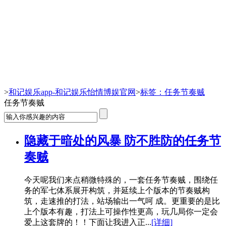
任务节奏贼-和记娱乐app
>
和记娱乐app-和记娱乐怡情博娱官网
>
标签：任务节奏贼
任务节奏贼
隐藏于暗处的风暴 防不胜防的任务节
奏贼
今天呢我们来点稍微特殊的，一套任务节奏贼，围绕任
务的军七体系展开构筑，并延续上个版本的节奏贼构
筑，走速推的打法，站场输出一气呵 成。更重要的是比
上个版本有趣，打法上可操作性更高，玩几局你一定会
爱上这套牌的！！下面让我进入正...
[详细]